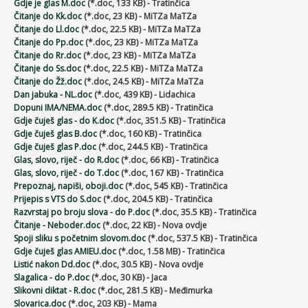
Gdje je glas M.doc
(*.doc, 133 KB) - Tratinčica
Čitanje do Kk.doc
(*.doc, 23 KB) - MiTZa MaTZa
Čitanje do Ll.doc
(*.doc, 22.5 KB) - MiTZa MaTZa
Čitanje do Pp.doc
(*.doc, 23 KB) - MiTZa MaTZa
Čitanje do Rr.doc
(*.doc, 23 KB) - MiTZa MaTZa
Čitanje do Ss.doc
(*.doc, 22.5 KB) - MiTZa MaTZa
Čitanje do Žž.doc
(*.doc, 24.5 KB) - MiTZa MaTZa
Dan jabuka - NL.doc
(*.doc, 439 KB) - Lidachica
Dopuni IMA/NEMA.doc
(*.doc, 289.5 KB) - Tratinčica
Gdje čuješ glas - do K.doc
(*.doc, 351.5 KB) - Tratinčica
Gdje čuješ glas B.doc
(*.doc, 160 KB) - Tratinčica
Gdje čuješ glas P.doc
(*.doc, 244.5 KB) - Tratinčica
Glas, slovo, riječ - do R.doc
(*.doc, 66 KB) - Tratinčica
Glas, slovo, riječ - do T.doc
(*.doc, 167 KB) - Tratinčica
Prepoznaj, napiši, oboji.doc
(*.doc, 545 KB) - Tratinčica
Prijepis s VTS do S.doc
(*.doc, 204.5 KB) - Tratinčica
Razvrstaj po broju slova - do P.doc
(*.doc, 35.5 KB) - Tratinčica
Čitanje - Neboder.doc
(*.doc, 22 KB) - Nova ovdje
Spoji sliku s početnim slovom.doc
(*.doc, 537.5 KB) - Tratinčica
Gdje čuješ glas AMIEU.doc
(*.doc, 1.58 MB) - Tratinčica
Listić nakon Dd.doc
(*.doc, 30.5 KB) - Nova ovdje
Slagalica - do P.doc
(*.doc, 30 KB) - Jaca
Slikovni diktat - R.doc
(*.doc, 281.5 KB) - Međimurka
Slovarica.doc
(*.doc, 203 KB) - Mama