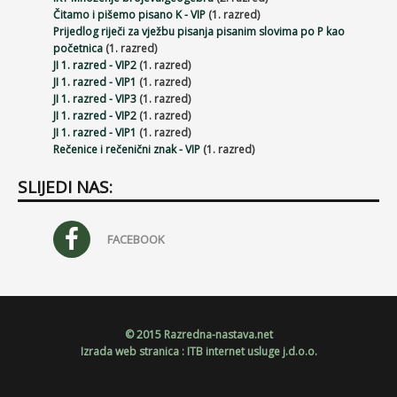
Čitamo i pišemo pisano K - VIP
(1. razred)
Prijedlog riječi za vježbu pisanja pisanim slovima po P kao
početnica
(1. razred)
JI 1. razred - VIP2
(1. razred)
JI 1. razred - VIP1
(1. razred)
JI 1. razred - VIP3
(1. razred)
JI 1. razred - VIP2
(1. razred)
JI 1. razred - VIP1
(1. razred)
Rečenice i rečenični znak - VIP
(1. razred)
SLIJEDI NAS:
FACEBOOK
© 2015 Razredna-nastava.net
Izrada web stranica
:
ITB internet usluge j.d.o.o.