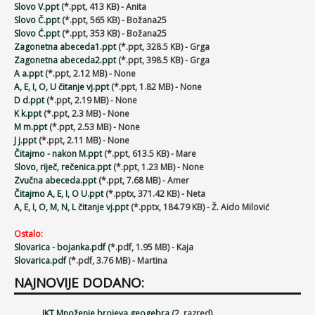
Slovo V.ppt
(*.ppt, 413 KB) - Anita
Slovo Č.ppt
(*.ppt, 565 KB) - Božana25
Slovo Ć.ppt
(*.ppt, 353 KB) - Božana25
Zagonetna abeceda1.ppt
(*.ppt, 328.5 KB) - Grga
Zagonetna abeceda2.ppt
(*.ppt, 398.5 KB) - Grga
A a.ppt
(*.ppt, 2.12 MB) - None
A, E, I, O, U čitanje vj.ppt
(*.ppt, 1.82 MB) - None
D d.ppt
(*.ppt, 2.19 MB) - None
K k.ppt
(*.ppt, 2.3 MB) - None
M m.ppt
(*.ppt, 2.53 MB) - None
J j.ppt
(*.ppt, 2.11 MB) - None
Čitajmo - nakon M.ppt
(*.ppt, 613.5 KB) - Mare
Slovo, riječ, rečenica.ppt
(*.ppt, 1.23 MB) - None
Zvučna abeceda.ppt
(*.ppt, 7.68 MB) - Amer
Čitajmo A, E, I, O U.ppt
(*.pptx, 371.42 KB) - Neta
A, E, I, O, M, N, L čitanje vj.ppt
(*.pptx, 184.79 KB) - Ž. Aido Milović
Ostalo:
Slovarica - bojanka.pdf
(*.pdf, 1.95 MB) - Kaja
Slovarica.pdf
(*.pdf, 3.76 MB) - Martina
NAJNOVIJE DODANO:
IKT Množenje brojeva.geogebra
(2. razred)