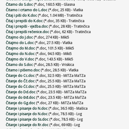
Čitamo do S.doc
(*.doc, 160.5 KB) - Glasna
Čitamo i crtamo do L.doc
(*.doc, 25 KB) - Vlatka
Čitaj i piši do K.doc
(*.doc, 1.04 MB) - Tratinčica
Čitaj i prepiši do K.doc
(*.doc, 35 KB) - Tratinčica
Čitaj i prepiši - vježba.doc
(*.doc, 28 KB) - Tratinčica
Čitaj i prepiši rečenice.doc
(*.doc, 62 KB) - Tratinčica
Čitajmo do J.doc
(*.doc, 274 KB) - Miki5
Čitajmo do L.doc
(*.doc, 27.5 KB) - Vlatka
Čitajmo do M.doc
(*.doc, 101.5 KB) - Miki5
Čitajmo do N.doc
(*.doc, 94.5 KB) - Miki5
Čitajmo do V.doc
(*.doc, 143.5 KB) - Miki5
Čitamo do S.doc
(*.doc, 28.5 KB) - Vriskica
Čitamo i pišemo.doc
(*.doc, 28.5 KB) - Vlatka
Čitanje do Cc.doc
(*.doc, 32.5 KB) - MiTZa MaTZa
Čitanje do Čč.doc
(*.doc, 25.5 KB) - MiTZa MaTZa
Čitanje do Ćć.doc
(*.doc, 25.5 KB) - MiTZa MaTZa
Čitanje do Dd.doc
(*.doc, 23.5 KB) - MiTZa MaTZa
Čitanje do Đđ.doc
(*.doc, 23.5 KB) - MiTZa MaTZa
Čitanje do Gg.doc
(*.doc, 27 KB) - MiTZa MaTZa
Čitanje i pisanje do N.doc
(*.doc, 36.5 KB) - Mašica
Čitanje i pisanje do N.doc
(*.doc, 78.5 KB) - Lvg
Čitanje i pisanje do Ss.doc
(*.doc, 78.5 KB) - Lvg
Čitanje i pisanje do Rr.doc
(*.doc, 69 KB) - Lvg