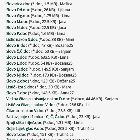
Slovarica.doc
(*.doc, 1.5 MB) - Mašica
Slovo Đđ.doc
(*.doc, 26 KB) - Ljiljana
Slovo Gg.doc
(*.doc, 1.75 MB) - Lima
Slovo M.doc
(*.doc, 22.5 KB) - Jaca
Slovo N.doc
(*.doc, 22.5 KB) - Jaca
Slovo P.doc
(*.doc, 1.6 MB) - Lima
Listić nakon S.doc
(*.doc, 33 KB) - Mimi
Slovo B.doc
(*.doc, 43 KB) - Božana25
Slova Č,Ć.doc
(*.doc, 60 KB) - Sanjam
Slovo L.doc
(*.doc, 633.5 KB) - Lima
Slovo L.doc
(*.doc, 54 KB) - Božana25
Slovo LJ.doc
(*.doc, 149.5 KB) - Sanjam
Slovo NJ.doc
(*.doc, 173 KB) - Božana25
Slovo Ž.doc
(*.doc, 123 KB) - Božana25
Listić - iza Š.doc
(*.doc, 30 KB) - Mare
Slovo T.doc
(*.doc, 143.5 KB) - Anna27
Vježba čitanja i pisanja nakon D.doc
(*.docx, 44.46 KB) - Sanjam
Listić za čitanje nakon V.doc
(*.doc, 256 KB) - Lili
Čitamo - nakon V.doc
(*.doc, 28.5 KB) - Lili
Sastavljanje rečenica - C, Č, Ć.doc
(*.doc, 23 KB) - Jaca
Spoji sliku i riječ.doc
(*.doc, 1.31 MB) - Lima
Gdje čuješ glas V.doc
(*.doc, 203.5 KB) - Tratinčica
SlovoT.doc
(*.doc, 151 KB) - Tratinčica