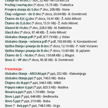
Čitanje do Vv.doc
(*.doc, 22 KB) - MiTZa MaTZa
Pročitaj i nacrtaj.doc
(*.docx, 15.75 KB) - Tratinčica
Provjera znanja do S.doc
(*.doc, 208 KB) - None
Čitaj i odgovori - do D.doc
(*.docx, 20.04 KB) - B. Domitrović
Čitamo do K,k i J,j.doc
(*.docx, 16.41 KB) - Ž. Aido Milović
Čitamo do D,d.doc
(*.docx, 15.51 KB) - Ž. Aido Milović
Glasovi M i N.doc
(*.doc, 228.5 KB) - M. Rakitničan
Glas R.doc
(*.docx, 97.48 KB) - Ž. Aido Milović
Globalno čitanje.pdf
(*.pdf, 877.79 KB) - J. Vidan
Globalno čitanje - rečenice.pdf
(*.pdf, 763.89 KB) - K. Konstantinović
Vježba čitanja i pisanja do B.doc
(*.docx, 12.16 KB) - P. Vulić Voćanec
Vježba čitanja i pisanja do B.doc
(*.docx, 13.83 KB) - B. Jajčanin
Čitamo do Š. - NLdoc
(*.docx, 130.88 KB) - J. Blagus
Slovo G - VIP.doc
(*.docx, 95.95 KB) - B. Domitrović
Prezentacije:
Globalno čitanje - AEIOUM.ppt
(*.ppt, 252 KB) - Vlakusnijegu
Globalno čitanje.ppt
(*.ppt, 740.5 KB) - Buba
Čitajmo do M.ppt
(*.ppt, 346.5 KB) - Miki5
Prijepis nakon G.ppt
(*.ppt, 825.5 KB) - Maslina
Slovarica.ppt
(*.ppt, 1.76 MB) - Sonja
Slovo L.ppt
(*.ppt, 648 KB) - Međimurka
Slovo Š.ppt
(*.ppt, 210 KB) - Buba
Slovo T - kviz.ppt
(*.ppt, 748.5 KB) - Grga