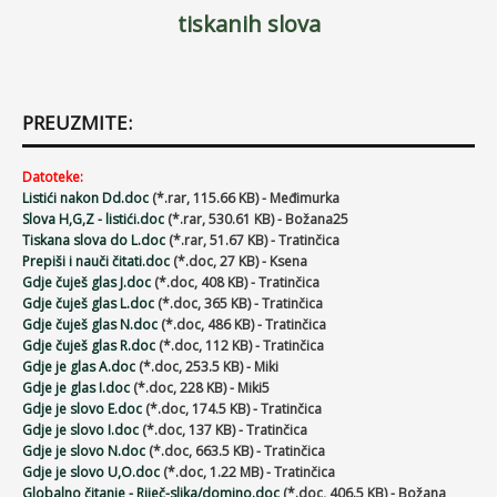
tiskanih slova
PREUZMITE:
Datoteke:
Listići nakon Dd.doc
(*.rar, 115.66 KB) - Međimurka
Slova H,G,Z - listići.doc
(*.rar, 530.61 KB) - Božana25
Tiskana slova do L.doc
(*.rar, 51.67 KB) - Tratinčica
Prepiši i nauči čitati.doc
(*.doc, 27 KB) - Ksena
Gdje čuješ glas J.doc
(*.doc, 408 KB) - Tratinčica
Gdje čuješ glas L.doc
(*.doc, 365 KB) - Tratinčica
Gdje čuješ glas N.doc
(*.doc, 486 KB) - Tratinčica
Gdje čuješ glas R.doc
(*.doc, 112 KB) - Tratinčica
Gdje je glas A.doc
(*.doc, 253.5 KB) - Miki
Gdje je glas I.doc
(*.doc, 228 KB) - Miki5
Gdje je slovo E.doc
(*.doc, 174.5 KB) - Tratinčica
Gdje je slovo I.doc
(*.doc, 137 KB) - Tratinčica
Gdje je slovo N.doc
(*.doc, 663.5 KB) - Tratinčica
Gdje je slovo U,O.doc
(*.doc, 1.22 MB) - Tratinčica
Globalno čitanje - Riječ-slika/domino.doc
(*.doc, 406.5 KB) - Božana