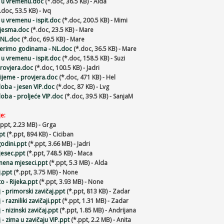
e u vremenu.doc
(*.doc, 36.5 KB) - Alda
.doc, 53.5 KB) - Ivq
 u vremenu - ispit.doc
(*.doc, 200.5 KB) - Mimi
pjesma.doc
(*.doc, 23.5 KB) - Mare
 NL.doc
(*.doc, 69.5 KB) - Mare
jerimo godinama - NL.doc
(*.doc, 36.5 KB) - Mare
 u vremenu - ispit.doc
(*.doc, 158.5 KB) - Suzi
provjera.doc
(*.doc, 100.5 KB) - Jadri
ijeme - provjera.doc
(*.doc, 471 KB) - Hel
oba - jesen VIP.doc
(*.doc, 87 KB) - Lvg
oba - proljeće VIP.doc
(*.doc, 39.5 KB) - SanjaM
e:
ppt, 2.23 MB) - Grga
pt
(*.ppt, 894 KB) - Ciciban
godini.ppt
(*.ppt, 3.66 MB) - Jadri
jesec.ppt
(*.ppt, 748.5 KB) - Maca
mena mjeseci.ppt
(*.ppt, 5.3 MB) - Alda
j.ppt
(*.ppt, 3.75 MB) - None
o - Rijeka.ppt
(*.ppt, 3.93 MB) - None
 - primorski zavičaj.ppt
(*.ppt, 813 KB) - Zadar
 - razniliki zavičaji.ppt
(*.ppt, 1.31 MB) - Zadar
 - nizinski zavičaj.ppt
(*.ppt, 1.85 MB) - Andrijana
 - zima u zavičaju VIP.ppt
(*.ppt, 2.2 MB) - Anita