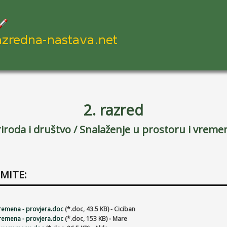
2. razred
iroda i društvo /
Snalaženje u prostoru i vreme
MITE:
remena - provjera.doc
(*.doc, 43.5 KB) - Ciciban
remena - provjera.doc
(*.doc, 153 KB) - Mare