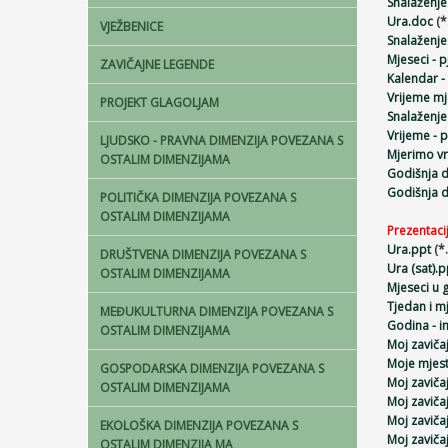
Snalaženj
Ura.doc
(*
VJEŽBENICE
Snalaženje
Mjeseci - 
ZAVIČAJNE LEGENDE
Kalendar -
Vrijeme m
PROJEKT GLAGOLJAM
Snalaženje
Vrijeme - 
LJUDSKO - PRAVNA DIMENZIJA POVEZANA S
Mjerimo vr
OSTALIM DIMENZIJAMA
Godišnja d
Godišnja d
POLITIČKA DIMENZIJA POVEZANA S
OSTALIM DIMENZIJAMA
Prezentacij
Ura.ppt
(*.
DRUŠTVENA DIMENZIJA POVEZANA S
Ura (sat).p
OSTALIM DIMENZIJAMA
Mjeseci u 
Tjedan i m
MEĐUKULTURNA DIMENZIJA POVEZANA S
Godina - i
OSTALIM DIMENZIJAMA
Moj zaviča
Moje mjest
GOSPODARSKA DIMENZIJA POVEZANA S
Moj zavičaj
OSTALIM DIMENZIJAMA
Moj zavičaj
Moj zavičaj
EKOLOŠKA DIMENZIJA POVEZANA S
Moj zavičaj
OSTALIM DIMENZIJA MA