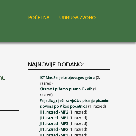
POČETNA
UDRUGA ZVONO
NAJNOVIJE DODANO:
nu
IKT Množenje brojeva.geogebra
(2.
razred)
Čitamo i pišemo pisano K - VIP
(1.
razred)
Prijedlog riječi za vježbu pisanja pisanim
slovima po P kao početnica
(1. razred)
JI 1. razred - VIP2
(1. razred)
JI 1. razred - VIP1
(1. razred)
JI 1. razred - VIP3
(1. razred)
JI 1. razred - VIP2
(1. razred)
JI 1. razred - VIP1
(1. razred)