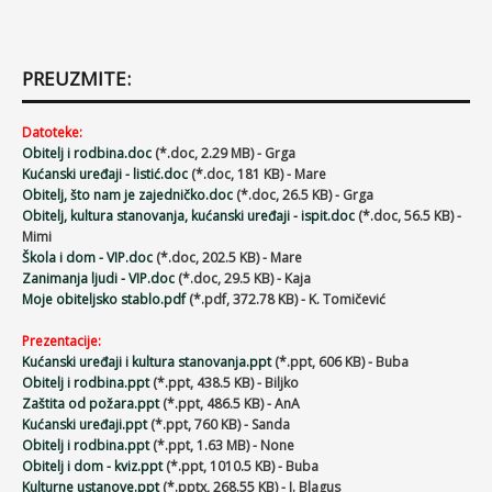
PREUZMITE:
Datoteke:
Obitelj i rodbina.doc
(*.doc, 2.29 MB) - Grga
Kućanski uređaji - listić.doc
(*.doc, 181 KB) - Mare
Obitelj, što nam je zajedničko.doc
(*.doc, 26.5 KB) - Grga
Obitelj, kultura stanovanja, kućanski uređaji - ispit.doc
(*.doc, 56.5 KB) -
Mimi
Škola i dom - VIP.doc
(*.doc, 202.5 KB) - Mare
Zanimanja ljudi - VIP.doc
(*.doc, 29.5 KB) - Kaja
Moje obiteljsko stablo.pdf
(*.pdf, 372.78 KB) - K. Tomičević
Prezentacije:
Kućanski uređaji i kultura stanovanja.ppt
(*.ppt, 606 KB) - Buba
Obitelj i rodbina.ppt
(*.ppt, 438.5 KB) - Biljko
Zaštita od požara.ppt
(*.ppt, 486.5 KB) - AnA
Kućanski uređaji.ppt
(*.ppt, 760 KB) - Sanda
Obitelj i rodbina.ppt
(*.ppt, 1.63 MB) - None
Obitelj i dom - kviz.ppt
(*.ppt, 1010.5 KB) - Buba
Kulturne ustanove.ppt
(*.pptx, 268.55 KB) - J. Blagus