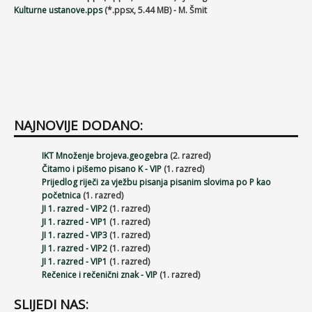
Kulturne ustanove.pps
(*.ppsx, 5.44 MB) - M. Šmit
NAJNOVIJE DODANO:
IKT Množenje brojeva.geogebra
(2. razred)
Čitamo i pišemo pisano K - VIP
(1. razred)
Prijedlog riječi za vježbu pisanja pisanim slovima po P kao
početnica
(1. razred)
JI 1. razred - VIP2
(1. razred)
JI 1. razred - VIP1
(1. razred)
JI 1. razred - VIP3
(1. razred)
JI 1. razred - VIP2
(1. razred)
JI 1. razred - VIP1
(1. razred)
Rečenice i rečenični znak - VIP
(1. razred)
SLIJEDI NAS: